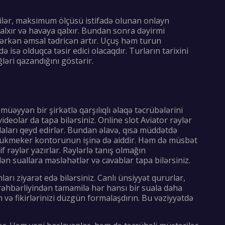
lər, maksimum ölçüsü istifadə olunan onlayn
alxır və havaya qalxır. Bundan sonra dəyirmi
çərkən əmsal tədricən artır. Uçuş həm turun
 isə olduqca təsir edici olacaqdır. Turların tarixini
ləri qazandığını göstərir.
 müəyyən bir şirkətlə qarşılıqlı əlaqə təcrübələrini
deolar da tapa bilərsiniz. Online slot Aviator rəylər
daları qeyd edirlər. Bundan əlavə, qısa müddətdə
a bukmeker kontorunun işinə də aiddir. Həm də müsbət
f rəylər yazırlar. Rəylərlə tanış olmağın
ən suallara məsləhətlər və cavablar tapa bilərsiniz.
ı ziyarət edə bilərsiniz. Canlı ünsiyyət qururlar,
 rəhbərliyindən tamamilə hər hansı bir suala daha
və fikirlərinizi düzgün formalaşdırın. Bu vəziyyətdə