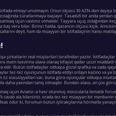
tifadə etməyi unutmayın. Onun ölçüsü 30 AZN-dən dəyişə bi
 zolağında sürətlənməyə başlayır. Təsadüfi bir anda yerdən q
 satmaq üçün vaxtınız olmalıdır. Təyyarə uçuş zolağından ke
 verə bilər. Birinci halda, qazancın ölçüsü kiçik, ikincisində
sallarını deyil, həm də müəyyən bir istifadəçinin hansı məbləğ
!
 şirkətlərin real müştəriləri tərəfindən yazılır. İstifadəçilər
rə mətn təsvirinə əlavə olaraq kifayət qədər uzun müddətli vi
 edir. Bütün istifadəçilər olduqca gözəl qrafika və sadə qay
əylər tez-tez oyunçunun istifadə etdiyi onlayn kazino və y
tin öz xüsusiyyətləri var, buna görə oyunçular olduqca müxtəli
i ilə daha yaxından tanış olmaqdır. Bundan əlavə, ən çox görül
olmaq üçün Aviator-a həsr olunmuş mövzularla tematik forumlar
lı cavab ala bilərsiniz. orada tez-tez müəyyən bir mənbənin
as odur ki, forumun bütün iştirakçılarına hörmətlə yanaşın 