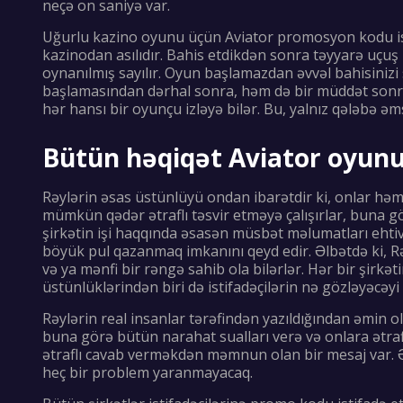
neçə on saniyə var.
Uğurlu kazino oyunu üçün Aviator promosyon kodu is
kazinodan asılıdır. Bahis etdikdən sonra təyyarə uçuş
oynanılmış sayılır. Oyun başlamazdan əvvəl bahisinizi
başlamasından dərhal sonra, həm də bir müddət sonra baş
hər hansı bir oyunçu izləyə bilər. Bu, yalnız qələbə əm
Bütün həqiqət Aviator oyunu
Rəylərin əsas üstünlüyü ondan ibarətdir ki, onlar həmişə
mümkün qədər ətraflı təsvir etməyə çalışırlar, buna gö
şirkətin işi haqqında əsasən müsbət məlumatları ehtiva
böyük pul qazanmaq imkanını qeyd edir. Əlbətdə ki, R
və ya mənfi bir rəngə sahib ola bilərlər. Hər bir şirkə
üstünlüklərindən biri də istifadəçilərin nə gözləyəcəy
Rəylərin real insanlar tərəfindən yazıldığından əmin 
buna görə bütün narahat sualları verə və onlara ətraf
ətraflı cavab verməkdən məmnun olan bir mesaj var. Əs
heç bir problem yaranmayacaq.