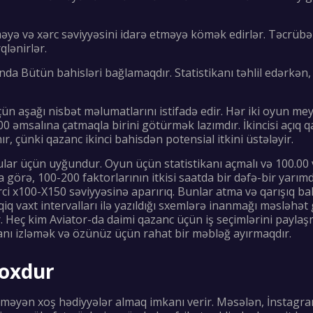
məyə və xərc səviyyəsini idarə etməyə kömək edirlər. Təcrübə
qlənirlər.
ında Bütün bahisləri bağlamaqdır. Statistikanı təhlil edərkə
üçün aşağı nisbət məlumatlarını istifadə edir. Hər iki oyun mey
 əmsalına çatmaqla birini götürmək lazımdır. İkincisi açıq qa
 çünki qazanc ikinci bahisdən potensial itkini üstələyir.
ular üçün uyğundur. Oyun üçün statistikanı açmalı və 100.00 
ya görə, 100-200 faktorlarının itkisi saatda bir dəfə-bir yarı
 mərci x100-X150 səviyyəsinə aparırıq. Bunlar atma və qarışıq 
iq vaxt intervalları ilə yazıldığı sxemlərə inanmağı məsləh
 Heç kim Aviator-da daimi qazanc üçün iş seçimlərini paylaşm
ikanı izləmək və özünüz üçün rahat bir məbləğ ayırmaqdır.
yoxdur
etməyən xoş hədiyyələr almaq imkanı verir. Məsələn, İnstag