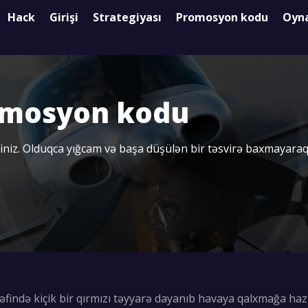
Hack
Girişi
Strategiyası
Promosyon kodu
Oyn
mosyon kodu
iniz. Olduqca yığcam və başa düşülən bir təsvirə baxmayaraq
əfində kiçik bir qırmızı təyyarə dayanıb havaya qalxmağa haz