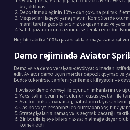
Oyuna gündə 60 dəqiqədən çox vaxt ayırın. Əks təqdir
boşaldılması.
Depozit məbləğinin 10% - dən çoxuna pul təklif etmə
Məqsədləri laqeyd yanaşmayın. Kompüterdə oturmad
mənfi tərəfə gedə bilərsiniz və qazanmaq və yaxşı 
Sabit qazanc üçün qazanma sistemləri yoxdur-Bunu 
Heç bir taktika 100% qazanc əldə etməyə zəmanət verə b
Demo rejimində Aviator Sprib
Demo və ya demo versiyası-qeydiyyat olmadan istifadəç
edir. Aviator demo üçün mərclər depozit qoymaq və ya 
Büdcə tükənirsə, səhifəni yeniləmək kifayətdir və dav
Aviator demo köməyi ilə oyunun imkanlarını və uğurl
Yaxşı təlim, oyun məhsulunun xüsusiyyətləri ilə tanı
Aviator pulsuz oynamaq, bahislərin dəyişkənliyin
Casino və ya hesabınızı doldurmadan xoş bir əylənc
Strategiyaları sınamaq və iş seçmək bacarığı, taktikal
Bir bot ilə işləyə bilərsiniz-satın almağa dəyər ol
kömək etdi.