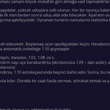
lxması zamanı böyük mükafatı geri almağa vaxt tapmalıdırlar.
sadə qaydalar, yüksək uduşlara cəlb olunur. Hər bir oyunçu ba
 da ilk mərclərdən sonra uduş əldə edə biləcəklər. Aparatın əs
qurma qabiliyyətidir. Oynanan turların nəticələrini statistik
ah edəcəkdir. Başlamaq üçün qeydiyyatdan keçin, Hesabınızı d
ə avtomatik önbelleğe 1.10 qoymaqdır.
in, məsələn, 1.02, 1.08. və s.
lərin sayı üçə bərabərdirsə (dördüncüsü 1.09 – dan azdır), o
ilərsiniz.
ıdırsa, 1.10 avtokeşautunda beşinci bahis edin. Sonra, bu sx
ola bilər. Dörddə bir saat fasilə vermək, istirahət etmək və
.
 hesab olunur və addımlardan ibarətdir: