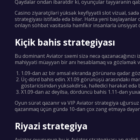
Qaydalar ondan ibarətdir ki, oyunçular təyyarənin qa
Casino ziyarətçiləri yüksək keyfiyyətli slot vizual, 
strategiyası istifadə edə bilər. Hətta yeni başlayanlar
onlayn söhbət vasitəsilə həmfikir insanlarla ünsiyyət 
Kiçik bahis strategiyası
Bu dominant Aviator sxemi sizə necə qazanacağınızı iz
mahiyyəti müəyyən bir anı hesablamaq və gözləmək v
1.09-dan az bir əmsal ekranda görünənə qədər gözləy
Üç-dörd bahis edin. X1.09 görünüşü arasındakı mərc
göstəricisindən yüksəkdirsə, həlledici hərəkət edə b
X1.09-dan az deyilsə, dördüncü bahis 1.11-dən yuxar
Oyun sürət qazanır və VIP Aviator strategiya uğursuz 
qazanmaq üçün gündə 10-dan çox zəng etməyə dəyər
Riyazi strategiya
Aviator oyununun bu iş Aviator strategiyası ən gəlirli