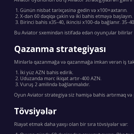
Günün nisbət tarixçəsinə gedin və x100+axtarın.
X-dən 60 dəqiqə çəkin və iki bahis etməyə başlayın.
Birinci bahis x35-40, ikincisi x100-də bağlanır. 35
Bu Aviator sxemindən istifadə edən oyunçular bilirlər k
Qazanma strategiyası
Minlərlə qazanmağa və qazanmağa imkan verən iş takti
İki yüz AZN bahis edirik.
Uduzanda mərc ikiqat artır-400 AZN.
Vuruş 2 amilində bağlanmalıdır.
Oyun Aviator strategiya siz həmişə bahis artırmaq və 
Tövsiyələr
Riayət etmək daha yaxşı olan bir sıra tövsiyələr var: