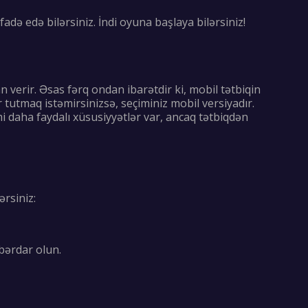
də edə bilərsiniz. İndi oyuna başlaya bilərsiniz!
erir. Əsas fərq ondan ibarətdir ki, mobil tətbiqin
 tutmaq istəmirsinizsə, seçiminiz mobil versiyadır.
i daha faydalı xüsusiyyətlər var, ancaq tətbiqdən
rsiniz:
əbərdar olun.