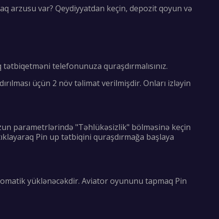
aq arzusu var? Qeydiyyatdan keçin, depozit qoyun və
aq tətbiqetməni telefonunuza quraşdırmalısınız.
rılması üçün 2 növ təlimat verilmişdir. Onları izləyin
zun parametrlərində "Təhlükəsizlik" bölməsinə keçin
tıklayaraq Pin up tətbiqini quraşdırmağa başlaya
vtomatik yüklənəcəkdir. Aviator oyununu tapmaq Pin