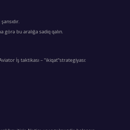
 şansıdır.
a görə bu aralığa sadiq qalın.
or İş taktikası – "ikiqat"strategiyası: